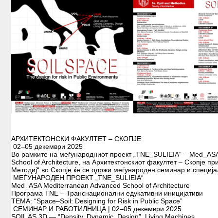
АРХИТЕКТОНСКИ ФАКУЛТЕТ – СКОПЈЕ
02–05 декември 2025
Во рамките на меѓународниот проект „TNE_SULIEIA“ – Med_ASA
School of Architecture, на Архитектонскиот факултет – Скопје пр
Методиј“ во Скопје ќе се одржи меѓународен семинар и специј
МЕЃУНАРОДЕН ПРОЕКТ „TNE_SULIEIA“
Med_ASA Mediterranean Advanced School of Architecture
Програма TNE – Транснационални едукативни иницијативи
ТЕМА: “Space–Soil: Designing for Risk in Public Space”
СЕМИНАР И РАБОТИЛНИЦА | 02–05 декември 2025
SOIL AS 3D — “Density, Dynamic, Design”. Living Machines.