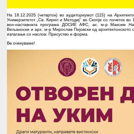
На 18.12.2025 (четврток) во аудиториумот (115) на Архитект
Универзитетот „Св. Кирил и Методиј“ во Скопје со почеток во 
вон-наставната програма ДОСИЕ АФС, ас. м-р Максим Нау
Вељаноски и арх. м-р Мирослав Пејовски од архитектонското 
излагање со наслов: Присуство и форма.
Ве очекуваме!