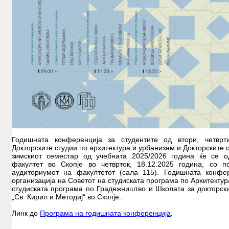
Годишната конференција за студентите од втори, четвр
Докторските студии по архитектура и урбанизам и Докторските 
зимскиот семестар од учебната 2025/2026 година ќе се о
факултет во Скопје во четврток, 18.12.2025 година, со п
аудиториумот на факултетот (сала 115). Годишната конфе
организација на Советот на студиската програма по Архитектур
студиската програма по Градежништво и Школата за докторски
„Св. Кирил и Методиј“ во Скопје.
Линк до
Програма на годишната конференција
.