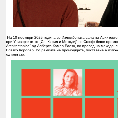
На 19 ноември 2025 година во Изложбената сала на Архитекто
при Универзитетот „Св. Кирил и Методиј“ во Скопје беше промов
Architectonica“ од Алберто Кампо Баеза, во превод на македонск
Влатко Коробар. Во рамките на промоцијата, поставена е излож
од книгата.