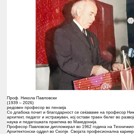
ИЗЛОЖБИ
РАБОТИЛНИЦИ
ОБУКИ
ЛЕТНА ШКОЛА
ПУБЛИКАЦИИ
АРХИ.ТЕК
АЛУМНИ
КОНТАКТ
B2
Проф. Никола Павловски
(1939 – 2026)
редовен професор во пензија
Со длабока почит и благодарност се сеќаваме на професор Ник
архитект, педагог и истражувач, кој остави траен белег во разво
наука и педагошката практика во Македонија.
Професор Павловски дипломирал во 1962 година на Техничкио
Архитектонски оддел во Скопје. Својата професионална кариера