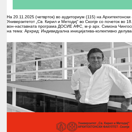
На 20.11.2025 (четврток) во аудиториум (115) на Архитектонски
Универзитетот „Св. Кирил и Методиј“ во Скопје со почеток во 18
вон-наставната програма ДОСИЕ АФС, м-р арх. Симона Чингоск
на тема: Архрид: Индивидуална иницијатива-колективно делув