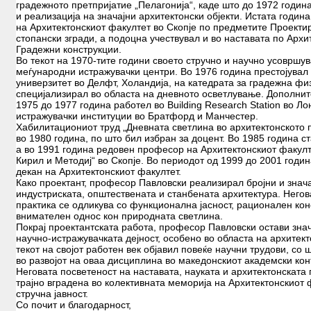
градежното претпријатие „Пелагонија“, каде што до 1972 годи
и реализација на значајни архитектонски објекти. Истата година
на Архитектонскиот факултет во Скопје по предметите Проекти
стопански згради, а подоцна учествувал и во наставата по Архи
Градежни конструкции.
Во текот на 1970-тите години своето стручно и научно усовршу
меѓународни истражувачки центри. Во 1976 година престојувал
универзитет во Делфт, Холандија, на катедрата за градежна физ
специјализирал во областа на дневното осветлување. Дополнит
1975 до 1977 година работел во Building Research Station во Ло
истражувачки институции во Братфорд и Манчестер.
Хабилитациониот труд „Дневната светлина во архитектонското 
во 1980 година, по што бил избран за доцент. Во 1985 година 
а во 1991 година редовен професор на Архитектонскиот факулт
Кирил и Методиј“ во Скопје. Во периодот од 1999 до 2001 годин
декан на Архитектонскиот факултет.
Како проектант, професор Павловски реализирал бројни и знача
индустриската, општествената и станбената архитектура. Негов
практика се одликува со функционална јасност, рационален кон
внимателен однос кон природната светлина.
Покрај проектантската работа, професор Павловски остави зна
научно-истражувачката дејност, особено во областа на архитек
текот на својот работен век објавил повеќе научни трудови, со
во развојот на оваа дисциплина во македонскиот академски конт
Неговата посветеност на наставата, науката и архитектонската
трајно вградена во колективната меморија на Архитектонскиот
стручна јавност.
Со почит и благодарност,