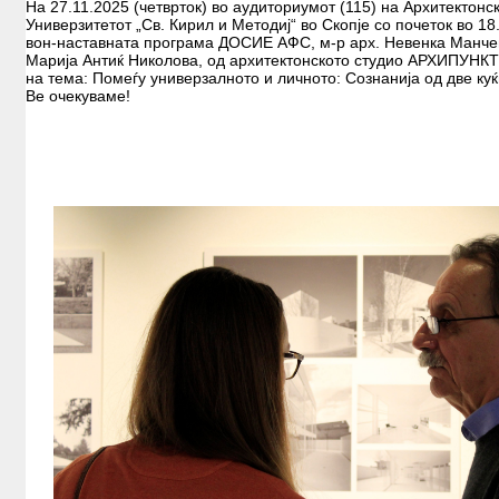
На 27.11.2025 (четврток) во аудиториумот (115) на Архитектонс
Универзитетот „Св. Кирил и Методиј“ во Скопје со почеток во 18
вон-наставната програма ДОСИЕ АФС, м-р арх. Невенка Манчев
Марија Антиќ Николова, од архитектонското студио АРХИПУНКТ
на тема: Помеѓу универзалното и личното: Сознанија од две куќ
Ве очекуваме!