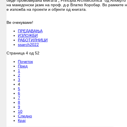
биде промовирана книгата „ Principia Architectonica“ од Алберт
на македонски јазик на проф. д-р Влатко Коробар. Во рамките 
е изложба на проекти и објекти од книгата.
Ве очекуваме!
ПРЕДАВАЊА
ИЗЛОЖБИ
РАБОТИЛНИЦИ
ssarch2022
Страница 4 од 52
Почеток
Пред
1
2
3
4
5
6
7
8
9
10
Следно
Крај