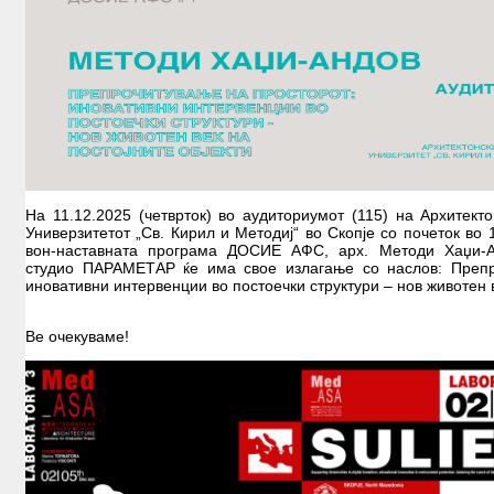
На 11.12.2025 (четврток) во аудиториумот (115) на Архитект
Универзитетот „Св. Кирил и Методиј“ во Скопје со почеток во 
вон-наставната програма ДОСИЕ АФС, арх. Методи Хаџи-А
студио ПАРАМЕТАР ќе има свое излагање со наслов: Препр
иновативни интервенции во постоечки структури – нов животен в
Ве очекуваме!