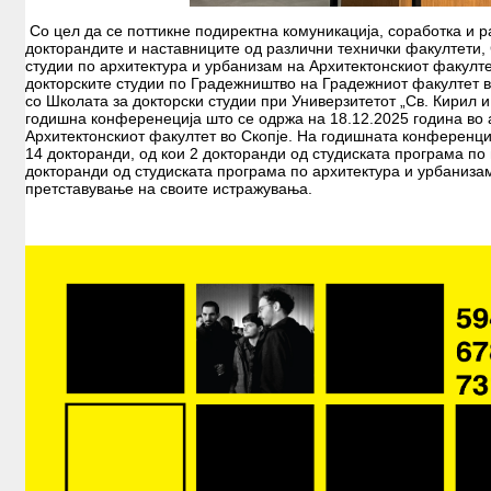
Со цел да се поттикне подиректна комуникација, соработка и 
докторандите и наставниците од различни технички факултети, 
студии по архитектура и урбанизам на Архитектонскиот факулте
докторските студии по Градежништво на Градежниот факултет в
со Школата за докторски студии при Универзитетот „Св. Кирил и
годишна конференеција што се одржа на 18.12.2025 година во
Архитектонскиот факултет во Скопје. На годишната конференци
14 докторанди, од кои 2 докторанди од студиската програма по
докторанди од студиската програма по архитектура и урбанизам
претставување на своите истражувања.