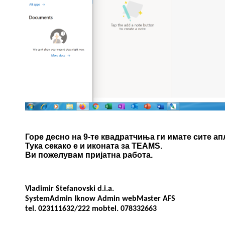
Горе десно на 9-те квадратчиња ги имате сите а
Тука секако е и иконата за TEAMS.
Ви пожелувам пријатна работа.
Vladimir Stefanovski d.i.a.
SystemAdmin Iknow Admin webMaster AFS
tel. 023111632/222 mobtel. 078332663