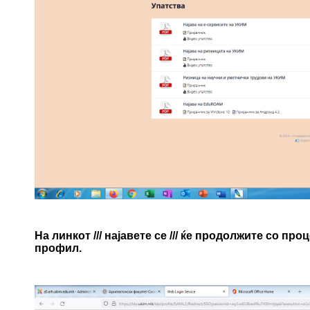
На линкот /// најавете се /// ќе продолжите со 
профил.