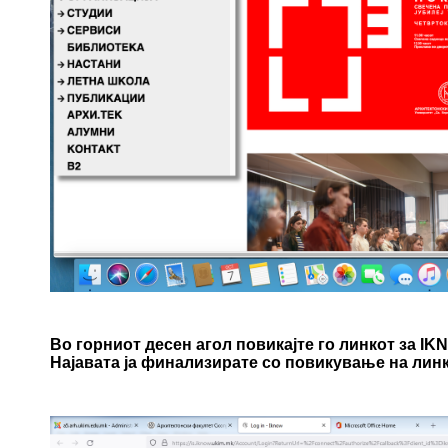
Во горниот десен агол повикајте го линкот за IK
Најавата ја финализирате со повикување на лин