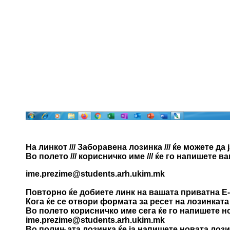
На линкот /// Заборавена лозинка /// ќе можете д
Во полето /// корисничко име /// ќе го напишете
ime.prezime@
students.arh.ukim.mk
Повторно ќе добиете линк на вашата приватна Е-м
Кога ќе се отвори формата за ресет на лозинкат
Во полето корисничко име сега ќе го напишете н
ime.prezime@
students.arh.ukim.mk
Во полињата лозинка ќе ја напишете новата лози