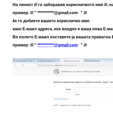
На линкот /// го заборавив корисничкото име ///,
пример: /// " ***********@gmail.com " ///
ќе го добиете вашето корисничко име.
како Е-маил адреса, кое воедно е ваша нова Е-м
Во полето Е-маил поставете ја вашата приватна 
пример: /// "
***********@gmail.com
" ///