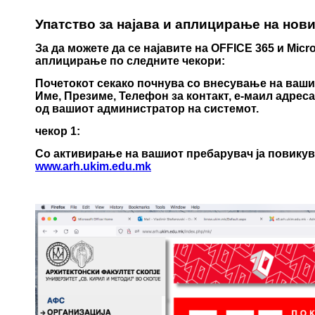
Упатство за најава и аплицирање на нов
За да можете да се најавите на OFFICE 365 и Micr
аплицирање по следните чекори:
Почетокот секако почнува со внесување на ваш
Име, Презиме, Телефон за контакт, е-маил адрес
од вашиот администратор на системот.
чекор 1:
Со активирање на вашиот пребарувач ја повикув
www.arh.ukim.edu.mk