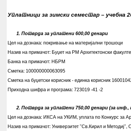
ИЗБОРНИ ПРЕДМЕТИ
ЛЕТНА ПРАКСА
Уплатници за зимски семестар – учебна 2
СТУДЕНТСКА СЛУЖБА
РАСПОРЕД
1. Потврда за уплатени 600,00 денари
ГОДИШЕН КАЛЕНДАР
СТУДЕНТСКИ КОНКУРСИ
Цел на дознака: покривање на материјални трошоци
ИСТРАЖУВАЊА
Назив на примачот: Буџет на РМ Архитектонски факулте
СТУДЕНТСКИ ОРГАНИЗАЦИИ
Банка на примачот: НБРМ
ТРЕТ ЦИКЛУС ДОКТОРСКИ
Сметка: 100000000063095
СТУДИИ
Сметка на буџетски корисник - единка корисник 1600104
СЕРВИСИ
Приходна шифра и програма: 723019 -41 -2
БИБЛИОТЕКА
НАСТАНИ
2. Потврда за уплатени 750,00 денари (за инф.
ЛЕТНА ШКОЛА
Цел на дознака: ИКСА на УКИМ, уплата по Конкурс за А
ПУБЛИКАЦИИ
Назив на примачот: Универзитет "Св.Кирил и Методиј", 