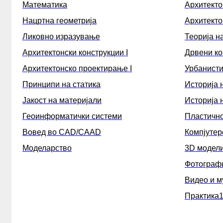
Математика
Архитекто
ТЕМИ МАГИСТЕРСКИ
Нацртна геометрија
Архитекто
АРХИТЕКТОНСКА РАБОТИЛНИЦА
Ликовно изразување
Теорија н
ИЗБОРНИ ПРЕДМЕТИ
Архитектонски конструкции I
Дрвени ко
ЛЕТНА ПРАКСА
Архитектонско проектирање I
Урбанисти
СТУДЕНТСКА СЛУЖБА
РАСПОРЕД
Принципи на статика
Историја н
ГОДИШЕН КАЛЕНДАР
Јакост на материјали
Историја н
СТУДЕНТСКИ КОНКУРСИ
Геоинформатички системи
Пластичн
ИСТРАЖУВАЊА
Вовед во CAD/CAAD
Компјутер
СТУДЕНТСКИ ОРГАНИЗАЦИИ
Моделарство
3D модел
ТРЕТ ЦИКЛУС ДОКТОРСКИ
Фотограф
СТУДИИ
СЕРВИСИ
Видео и м
Практика
БИБЛИОТЕКА
НАСТАНИ