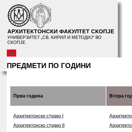
АРХИТЕКТОНСКИ ФАКУЛТЕТ СКОПЈЕ
УНИВЕРЗИТЕТ „СВ. КИРИЛ И МЕТОДИЈ“ ВО
СКОПЈЕ
АФС
ПРЕДМЕТИ ПО ГОДИНИ
ОРГАНИЗАЦИЈА
СТУДИИ
СТУДИСКА ПРОГРАМА
ИДНИ СТУДЕНТИ
Прва година
Втора го
СТУДЕНТИ
ПРЕДМЕТИ ПО ГОДИНИ
LOGIN
Архитектонско студио I
Архитектон
УПАТСТВA
Архитектонско студио II
Архитекто
ТЕМИ СТУДИЈА