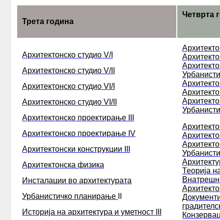
ЛЕТНА ШКОЛА
Четврта 
Трета година
ПУБЛИКАЦИИ
АРХИ.ТЕК
Архитектон
Архитектонско студио V/I
Архитектон
АЛУМНИ
Архитектон
Архитектонско студио V/II
Урбанисти
Архитектон
КОНТАКТ
Архитектонско студио VI/I
Архитектон
Архитектон
Архитектонско студио VI/II
B2
Урбанистич
Архитектонско проектирање III
Архитекто
Архитектонско проектирање IV
Архитекто
Архитекто
Архитектонски конструкции III
Урбанисти
Архитекту
Архитектонска физика
Теорија н
Внатрешн
Инсталации во архитектурата
Архитекто
Урбанистичко планирање
II
Документ
градителс
Историја на архитектура и уметност III
Конзервац