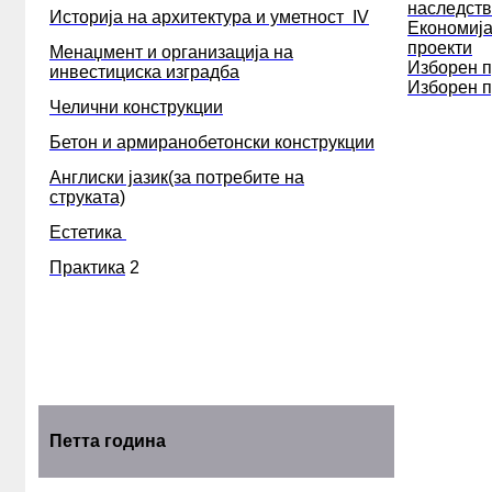
наследст
Историја на архитектура и уметност IV
Економија
проекти
Менаџмент и организација на
Изборен 
инвестициска изградба
Изборен 
Челични конструкции
Бетон и армиранобетонски конструкции
Англиски јазик(за потребите на
струката)
Естетика
Практика
2
Петта година