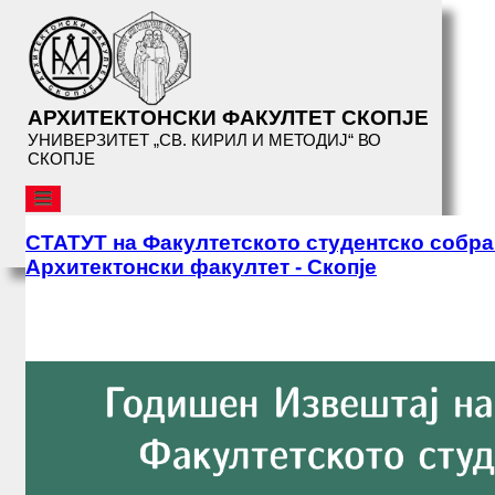
АРХИТЕКТОНСКИ ФАКУЛТЕТ СКОПЈЕ
УНИВЕРЗИТЕТ „СВ. КИРИЛ И МЕТОДИЈ“ ВО
СКОПЈЕ
АФС
СТАТУТ на Факултетското студентско собр
ОРГАНИЗАЦИЈА
Архитектонски факултет - Скопје
ДЕКАНАТ
ДЕКАНСКА УПРАВА
ВРАБОТЕНИ
ВИЗИТИНГ ПРОФЕСОРИ
ИНСТИТУТИ
УКИМ
КОНТАКТ
ДОКУМЕНТИ