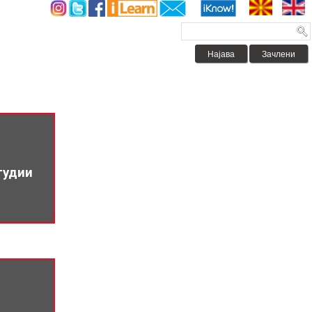
Најава
Зачлени
тудии