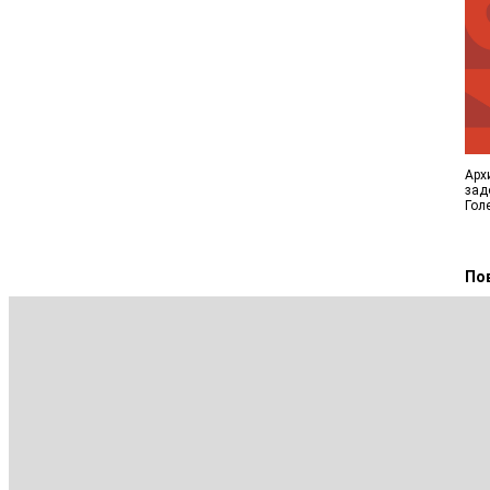
Арх
зад
Гол
Пов