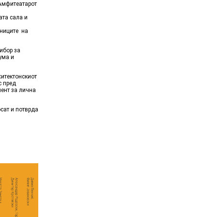
о Амфитеатарот
мата сала и
лниците на
ибор за
ума и
хитектонскиот
с пред
ент за лична
осат и потврда