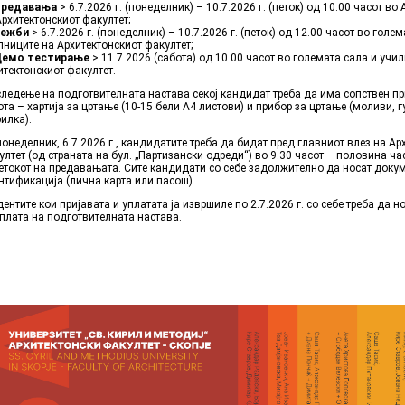
редавања
> 6.7.2026 г. (понеделник) – 10.7.2026 г. (петок) од 10.00 часот в
Архитектонскиот факултет;
ежби
> 6.7.2026 г. (понеделник) – 10.7.2026 г. (петок) од 12.00 часот во голе
лниците на Архитектонскиот факултет;
емо тестирање
> 11.7.2026 (сабота) од 10.00 часот во големата сала и учи
итектонскиот факултет.
следење на подготвителната настава секој кандидат треба да има сопствен пр
ота – хартија за цртање (10-15 бели А4 листови) и прибор за цртање (моливи, г
рилка).
понеделник, 6.7.2026 г., кандидатите треба да бидат пред главниот влез на Ар
ултет (од страната на бул. „Партизански одреди“) во 9.30 часот – половина ча
етокот на предавањата. Сите кандидати со себе задолжително да носат докум
нтификација (лична карта или пасош).
дентите кои пријавата и уплатата ја извршиле по 2.7.2026 г. со себе треба да н
уплата на подготвителната настава.