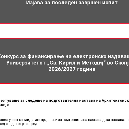
Изјава за последен завршен испит
Конкурс за финансирање на електронско издава
Универзитетот „Св. Кирил и Методиј“ во Скопј
2026/2027 година
естување за следење на подготвителна настава на Архитектонс
копје
известуваат кандидатите пријавени за подготвителна настава дека наставата 
ред следниот распоред: