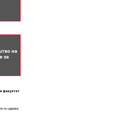
штво на
е за
ки факултет
ќе се одвива