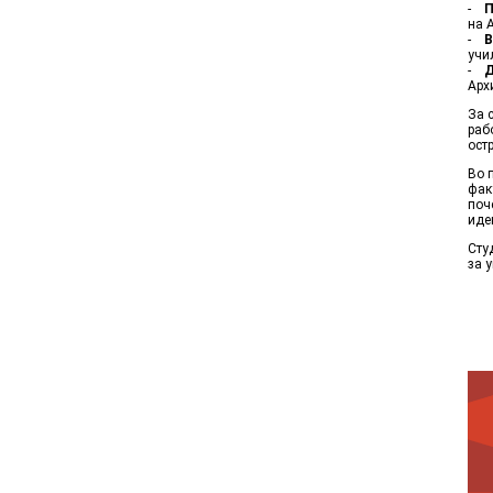
-
П
на 
-
В
учи
-
Д
Арх
За 
раб
ост
Во 
фак
поч
иде
Сту
за 