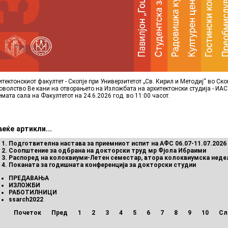
итектонскиот факултет - Скопје при Универзитетот „Св. Кирил и Методиј“ во Ско
оволство Ве кани на отворањето на Изложбата на архитектонски студија - ИАС
емата сала на Факултетот на 24.6.2026 год. во 11:00 часот.
еќе артикли...
Подготвителна настава за приемниот испит на АФС 06.07-11.07.2026
Соопштение за одбрана на докторски труд мр Фјола Ибраими
Распоред на колоквиуми-Летен семестар, втора колоквиумска неде
Поканата за годишната конференција за докторски студии
ПРЕДАВАЊА
ИЗЛОЖБИ
РАБОТИЛНИЦИ
ssarch2022
Почеток
Пред
1
2
3
4
5
6
7
8
9
10
Сл