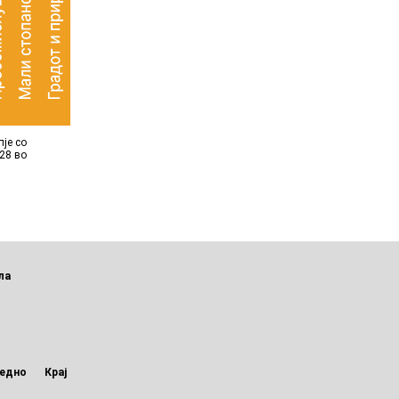
пје со
28 во
ла
едно
Крај