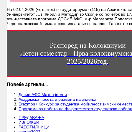
На 02.04.2026 (четврток) во аудиториумот (115) на Архитектонс
Универзитетот „Св. Кирил и Методиј“ во Скопје со почеток во 17
вон-наставната програма ДОСИЕ АФС, м-р Маргарита Поповска
Черепналковска ќе имаат свое излагање со наслов: Ѓаволот е в
Распоред на Колоквиуми
Летен семестар - Прва колоквиумск
2025/2026год.
Повеќе артикли...
Досие АФС Матеа јегени
Академска посета и размена на знаења
Erazmos+ Конкурс за студентка мобилност зимски семест
Програма за работа на факултетското студенстско собр
ПРЕДАВАЊА
ИЗЛОЖБИ
РАБОТИЛНИЦИ
ssarch2022