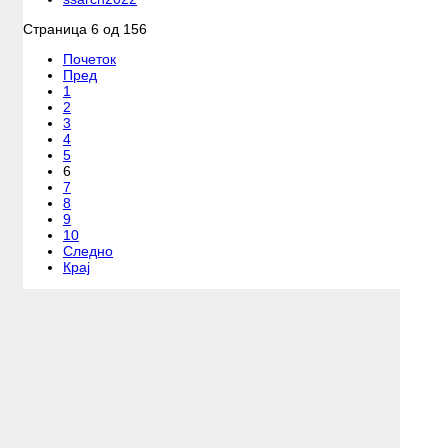
Страница 6 од 156
Почеток
Пред
1
2
3
4
5
6
7
8
9
10
Следно
Крај