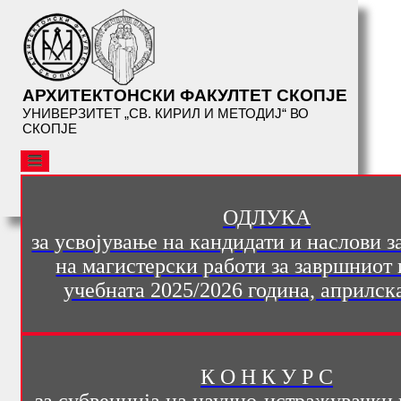
АРХИТЕКТОНСКИ ФАКУЛТЕТ СКОПЈЕ
УНИВЕРЗИТЕТ „СВ. КИРИЛ И МЕТОДИЈ“ ВО
СКОПЈЕ
АФС
ОРГАНИЗАЦИЈА
ОДЛУКА
СТУДИИ
за усвојување на кандидати и наслови з
на магистерски работи за завршниот 
СЕРВИСИ
учебната 2025/2026 година, априлск
БИБЛИОТЕКА
НАСТАНИ
АФС
К О Н К У Р С
ПРЕДАВАЊА