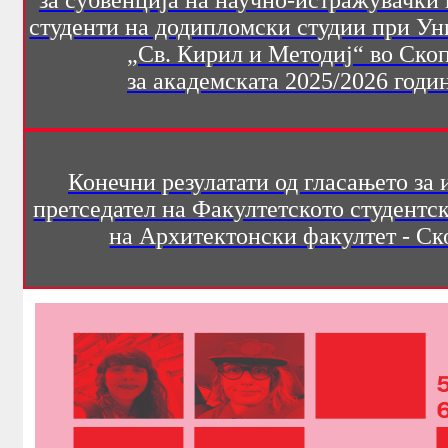
за субвенција на научно-истражувачки 
ИЗЛОЖБИ
студенти на додипломски студии при Ун
РАБОТИЛНИЦИ
„Св. Кирил и Методиј“ во Скоп
ОБУКИ
за академската 2025/2026 годин
ЛЕТНА ШКОЛА
ПУБЛИКАЦИИ
АРХИ.ТЕК
Конечни резулатати од гласањето за 
АЛУМНИ
претседател на Факултетското студентс
на Архитектонски факултет - Ск
КОНТАКТ
B2