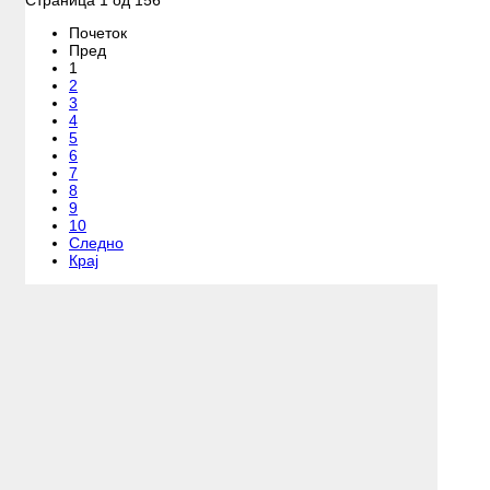
Почеток
Пред
1
2
3
4
5
6
7
8
9
10
Следно
Крај