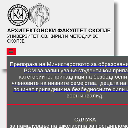
АРХИТЕКТОНСКИ ФАКУЛТЕТ СКОПЈЕ
УНИВЕРЗИТЕТ „СВ. КИРИЛ И МЕТОДИЈ“ ВО
СКОПЈЕ
АФС
ОРГАНИЗАЦИЈА
Препорака на Министерството за образовани
РСМ за запишување студенти кои припа
СТУДИИ
категориите: припадници на безбедносни
членовите на нивните семејства, децата на
СЕРВИСИ
починат припадник на безбедносните сили 
БИБЛИОТЕКА
воен инвалид.
НАСТАНИ
АФС
ОДЛУКА
ПРЕДАВАЊА
за намалување на школарина за постдипломс