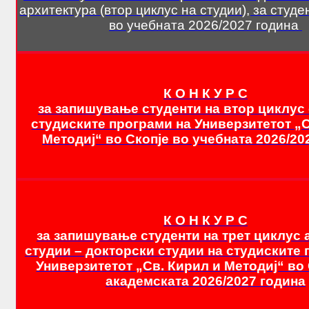
ИЗЛОЖБИ
архитектура (втор циклус на студии), за студ
РАБОТИЛНИЦИ
во учебната 2026/2027 година
ОБУКИ
ЛЕТНА ШКОЛА
ПУБЛИКАЦИИ
К О Н К У Р С
за запишување студенти на втор циклус 
АРХИ.ТЕК
студиските програми на Универзитетот „С
АЛУМНИ
Методиј“ во Скопје во учебната 2026/20
КОНТАКТ
B2
К О Н К У Р С
за запишување студенти на трет циклус
студии – докторски студии на студиските 
Универзитетот „Св. Кирил и Методиј“ во 
академската 2026/2027 година