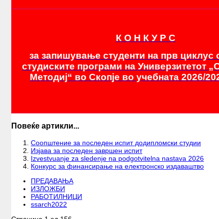
К О Н К У Р С
за запишување студенти на прв циклус 
студиските програми на Универзитетот „С
Методиј“ во Скопје во учебната 2026/20
Повеќе артикли...
Соопштение за последен испит додипломски студии
Изјава за последен завршен испит
Izvestvuanje za sledenje na podgotvitelna nastava 2026
Конкурс за финансирање на електронско издаваштво
ПРЕДАВАЊА
ИЗЛОЖБИ
РАБОТИЛНИЦИ
ssarch2022
Страница 1 од 156