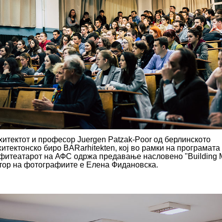
хитектот и професор Juergen Patzak-Poor од берлинското
хитектонско биро BARаrhitekten, кој во рамки на програмата
фитеатарот на АФС одржа предавање насловено "Building M
тор на фотографиите е Елена Фидановска.