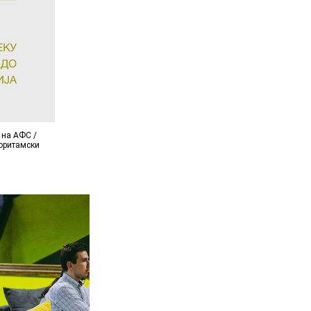
 на АФС /
горитамски