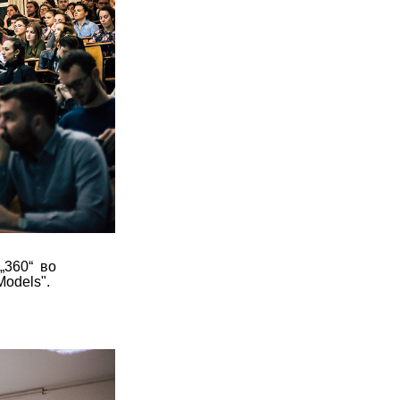
 „360“ во
odels".