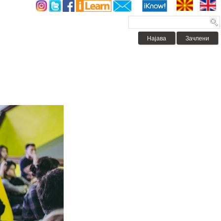
Најава
Зачлени