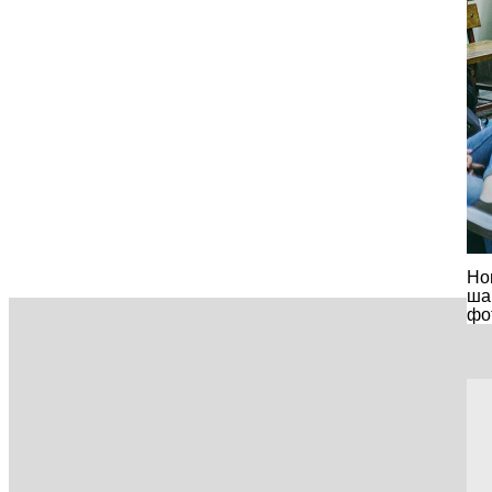
Но
шан
фо