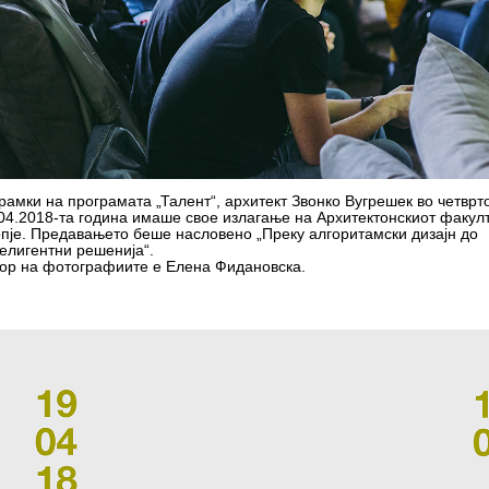
рамки на програмата „Талент“, aрхитект Звонко Вугрешек во четврто
04.2018-та година имаше свое излагање на Архитектонскиот факулт
пје. Предавањето беше насловено „Преку алгоритамски дизајн до
елигентни решенија“.
ор на фотографиите е Елена Фидановска.