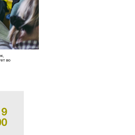
к,
ет во