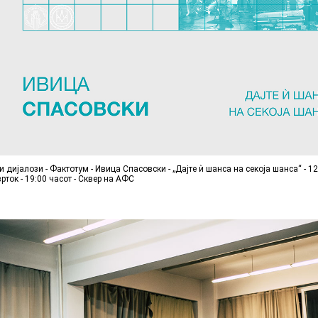
и дијалози - Фактотум - Ивица Спасовски - „Дајте ѝ шанса на секоја шанса“ - 1
рток - 19:00 часот - Сквер на АФС