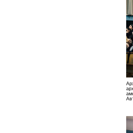
Aр
ар
ам
Ав