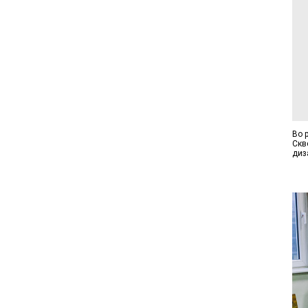
Во 
Скв
диз