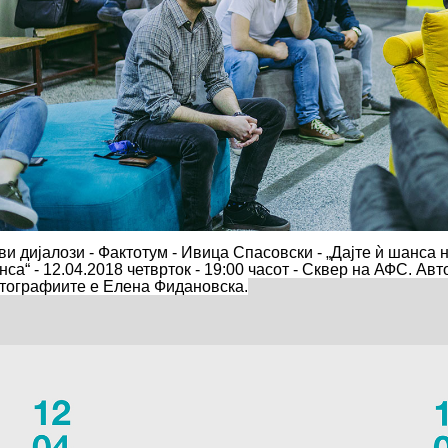
ви дијалози - Фактотум - Ивица Спасовски - „Дајте ѝ шанса н
са“ - 12.04.2018 четврток - 19:00 часот - Сквер на АФС.
Авт
тографиите е Елена Фидановска.