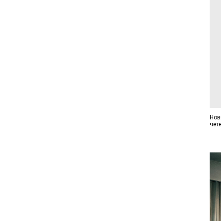
Нов
четв