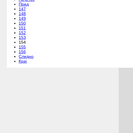
Пред
147
148
149
150
151
152
153
154
155
156
Следно
Крај