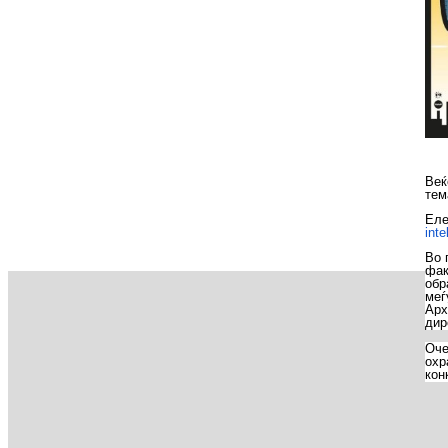
Веќ
тем
Еле
inte
Во 
фак
обр
меѓ
Арх
дир
Оче
охр
кон