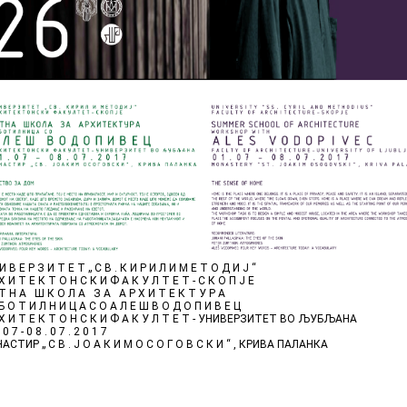
И В Е Р З И Т Е Т „ С В . К И Р И Л И М Е Т О Д И Ј “
Х И Т Е К Т О Н С К И Ф А К У Л Т Е Т - С К О П Ј Е
 Т Н А Ш К О Л А З А А Р Х И Т Е К Т У Р А
Б О Т И Л Н И Ц А С О А Л Е Ш В О Д О П И В Е Ц
 Х И Т Е К Т О Н С К И Ф А К У Л Т Е Т - УНИВЕРЗИТЕТ ВО ЉУБЉАНА
 0 7 - 0 8 . 0 7 . 2 0 1 7
АСТИР „ С В . Ј О А К И М О С О Г О В С К И “ , КРИВА ПАЛАНКА