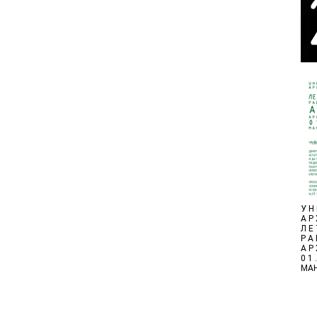
У Н 
А Р 
Л Е
Р А 
А Р
0 1 .
МАН