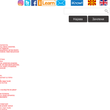
Најава
Зачлени