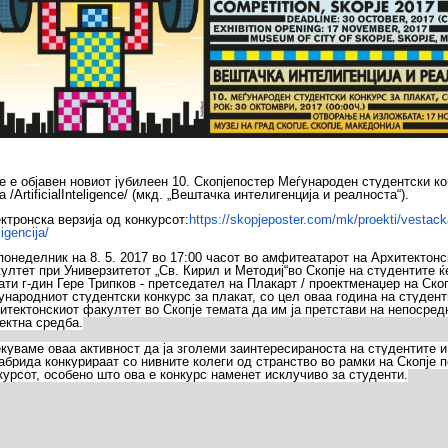
е е објавен новиот јубилеен 10. Скопјепостер Меѓународен студентски ко
а /ArtificialInteligence/ (мкд. „Вештачка интелигенција и реалноста“).
ктронска верзија од конкурсот:
https://skopjeposter.com/mk/proekti/vestack
ligencija/
понеделник на 8. 5. 2017 во 17:00 часот во амфитеатарот на Архитектонс
ултет при Универзитетот „Св. Кирил и Методиј“во Скопје на студентите ќ
ати г-дин Гере Трипков - претседател на Плакарт / проектменаџер на Скоп
ународниот студентски конкурс за плакат, со цел оваа година на студент
итектонскиот факултет во Скопје темата да им ја претстави на непосред
ектна средба.
куваме оваа активност да ја зголеми заинтересираноста на студентите и
абрида конкурираат со нивните колеги од странство во рамки на Скопје 
курсот, особено што ова е конкурс наменет исклучиво за студенти.