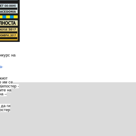
нкурс на
a-
киот
е им се
јепостер -
ите на
на –
 да ги
постер