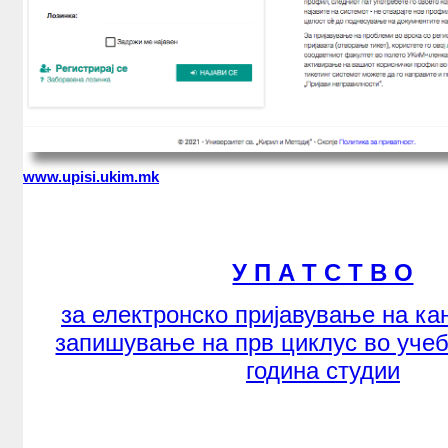
www.upisi.ukim.mk
У П А Т С Т В О
за електронско пријавување на ка
запишување на прв циклус во учеб
година студии