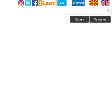
Најава
Зачлени