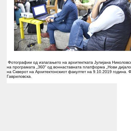
ИЗЛОЖБИ
РАБОТИЛНИЦИ
ОБУКИ
ЛЕТНА ШКОЛА
ПУБЛИКАЦИИ
АРХИ.ТЕК
АЛУМНИ
Фотографии од излагањето на архитектката Јулијана Николовск
на програмата „360“ од воннаставната платформа „Нови дијал
КОНТАКТ
на Скверот на Архитектонскиот факултет на 9.10.2019 година.
Гавриловска.
B2