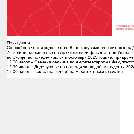
ИЗЛОЖБИ
РАБОТИЛНИЦИ
ОБУКИ
ЛЕТНА ШКОЛА
ПУБЛИКАЦИИ
Почитувани,
Со особена чест и задоволство Ве покануваме на свеченoто од
АРХИ.ТЕК
76 години од основање на Архитектонски факултет при Универзи
во Скопје, во понеделник, 6-ти октомври 2025 година, придруже
АЛУМНИ
12.00 часот – Свечена седница во Амфитеатарот на Факултетот 
12.30 часот – Доделување на награди за најдобри студенти 20
КОНТАКТ
13.00 часот – Коктел на „сквер“ на Архитектонски факултет
B2