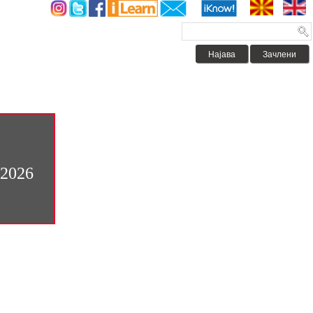
Најава
Зачлени
/2026