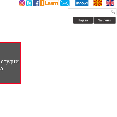
Најава
Зачлени
 студии
ра