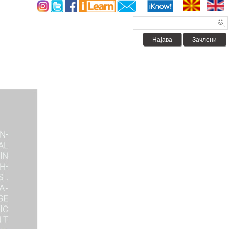
Најава
Зачлени