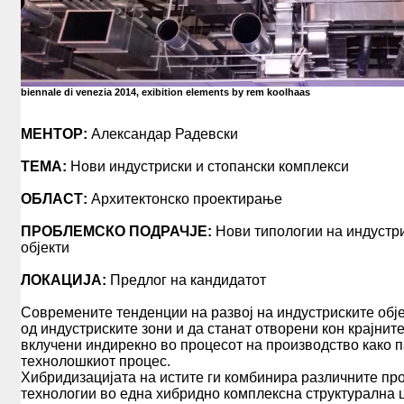
УПАТСТВО
МАГИСТЕРСКИ ТРУДОВИ
МАГИСТЕРСКИ ОДБРАНИ
АРХИТЕКТОНСКА РАБОТИЛНИЦА
biennale di venezia 2014, exibition elements by rem koolhaas
ИЗБОРНИ ПРЕДМЕТИ
ЛЕТНА ПРАКСА
МЕНТОР:
Александар Радевски
СТУДЕНТСКА СЛУЖБА
ТЕМА:
Нови индустриски и стопански комплекси
РАСПОРЕД
ОБЛАСТ:
Архитектонско проектирање
ГОДИШЕН КАЛЕНДАР
СТУДЕНТСКИ КОНКУРСИ
ПРОБЛЕМСКО ПОДРАЧЈЕ:
Нови типологии на индустри
објекти
ИСТРАЖУВАЊА
СТУДЕНТСКИ ОРГАНИЗАЦИИ
ЛОКАЦИЈА:
Предлог на кандидатот
ТРЕТ ЦИКЛУС ДОКТОРСКИ
Современите тенденции на развој на индустриските обје
СТУДИИ
од индустриските зони и да станат отворени кон крајнит
вклучени индирекно во процесот на производство како
СЕРВИСИ
технолошкиот процес.
Хибридизацијата на истите ги комбинира различните пр
БИБЛИОТЕКА
технологии во една хибридно комплексна структурална 