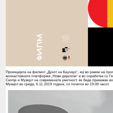
Проекцијата на филмот „Духот на Баухаус“, кој во рамки на пр
воннаставната платформа „Нови дијалози“ и во соработка со Г
Скопје и Музејот на современата уметност, ќе биде прикажан во
Музејот во среда, 6.11.2019 година, со почеток во 19.00 часот.