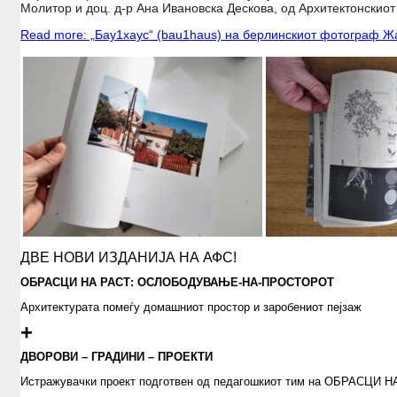
Молитор и
доц. д-р
Ана Ивановска Дескова, од Архитектонскио
Read more: „Бау1хаус“ (bau1haus) на берлинскиот фотограф 
ДВЕ НОВИ ИЗДАНИЈА НА АФС!
ОБРАСЦИ НА РАСТ:
ОСЛОБОДУВАЊЕ-НА-ПРОСТОРOТ
Архитектурата помеѓу домашниот простор и заробениот пејзаж
+
ДВОРОВИ – ГРАДИНИ – ПРОЕКТИ
Истражувачки проект подготвен од педагошкиот тим на ОБРАСЦИ 