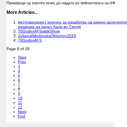
Примероци од книгите може да најдете во библиотеката на АФ
More Articles...
меѓународниот конкурс за изработка на идејно архитекто
решение на ридот Кале во Скопје
70GodiniAFSslideShow
JulijanaNikolovskaOktomvri2019
70GodiniAFS
Page 8 of 28
Start
Prev
3
4
5
6
7
8
9
10
11
12
Next
End