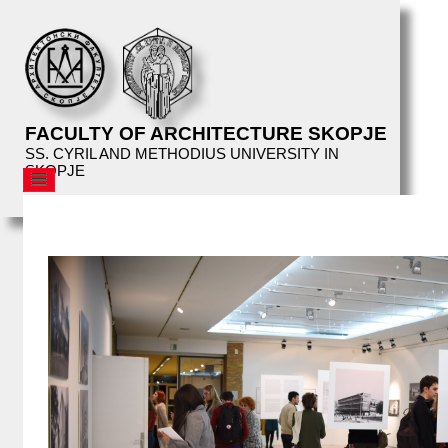
FACULTY OF ARCHITECTURE SKOPJE
SS. CYRIL AND METHODIUS UNIVERSITY IN
SKOPJE
AFS
STRUCTURE
EDUCATION
FACILITIES
LIBRARY
EVENTS
AFS
LECTURES