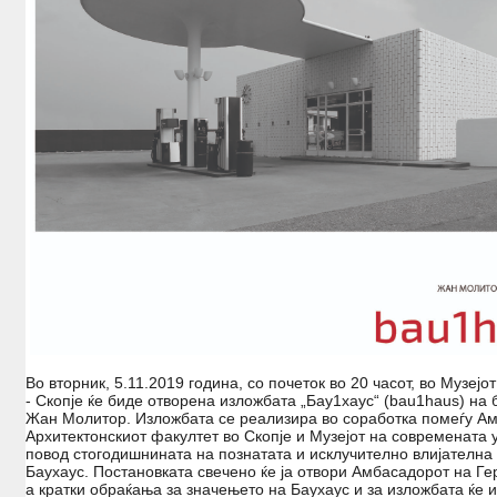
Во вторник
,
5.11.2019 година,
со почеток во
20
часот, во Музејо
- Скопје ќе биде отворена изложбата „Бау1хаус“
(
bau1haus
)
на 
Жан Молитор. Изложбата се реализира во соработка
помеѓу
Ам
Архитектонскиот факултет во Скопје
и Музејот на современата 
повод стогодишнината на познатата и исклучително влијателн
Баухаус.
Постановката свечено ќе ја отвори Амбасадорот на Ге
а кратки обраќања за значењето на Баухаус и за изложбата ќе 