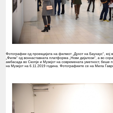
EXHIBITIONS
WORKSHOPS
SUMMER SCHOOL
PUBLICATIONS
ALUMNI
Фотографии од проекцијата на филмот „Духот на Баухаус“, кој 
„Филм“ од воннаставната платформа „Нови дијалози“, а во сор
амбасада во Скопје и Музејот на современата уметност, беше 
на Музејот на 6.11.2019 година. Фотографиите се на Мила Гавр