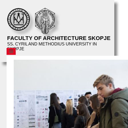
FACULTY OF ARCHITECTURE SKOPJE
SS. CYRIL AND METHODIUS UNIVERSITY IN
SKOPJE
AFS
STRUCTURE
EDUCATION
FACILITIES
LIBRARY
EVENTS
AFS
LECTURES