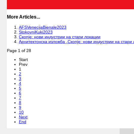
More Articles...
AFSVenecijaBienale2023
StokovniKuki2023
Скопје: нови индустрии на стари локации
Архитектонска изложба „Скопје: нови индустрии на стари 
Page 1 of 28
Start
Prev
1
2
3
4
5
6
7
8
9
10
Next
End