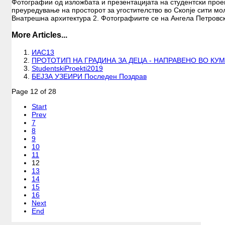
Фотографии од изложбата и презентацијата на студентски прое
преуредување на просторот за угостителство во Скопје сити мо
Внатрешна архитектура 2. Фотографиите се на Ангела Петровск
More Articles...
ИАС13
ПРОТОТИП НА ГРАДИНА ЗА ДЕЦА - НАПРАВЕНО ВО КУ
StudentskiProekti2019
БЕЈЗА УЗЕИРИ Последен Поздрав
Page 12 of 28
Start
Prev
7
8
9
10
11
12
13
14
15
16
Next
End