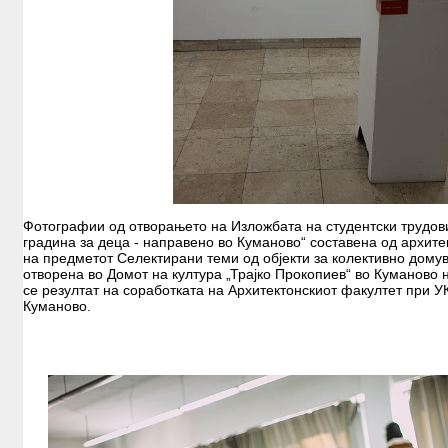
Фотографии од отворањето на Изложбата на студентски трудови
градина за деца - направено во Куманово“ составена од архите
на предметот Селектирани теми од објекти за колективно дом
отворена во Домот на култура „Трајко Прокопиев“ во Куманово 
се резултат на соработката на Архитектонскиот факултет при 
Куманово.