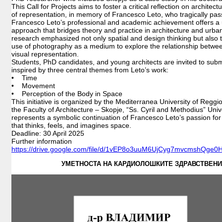
This Call for Projects aims to foster a critical reflection on architec
of representation, in memory of Francesco Leto, who tragically pa
Francesco Leto’s professional and academic achievement offers a
approach that bridges theory and practice in architecture and urban
research emphasized not only spatial and design thinking but also 
use of photography as a medium to explore the relationship betwee
visual representation.
Students, PhD candidates, and young architects are invited to subm
inspired by three central themes from Leto’s work:
• Time
• Movement
• Perception of the Body in Space
This initiative is organized by the Mediterranea University of Regg
the Faculty of Architecture – Skopje, “Ss. Cyril and Methodius” Unive
represents a symbolic continuation of Francesco Leto’s passion for 
that thinks, feels, and imagines space.
Deadline: 30 April 2025
Further information
https://drive.google.com/file/d/1vEP8o3uuM6UjCyg7mvcmshQge0
УМЕТНОСТА НА КАРДИОЛОШКИТЕ ЗДРАВСТВЕНИ