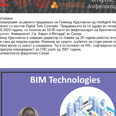
итувани,
покануваме на јавното предавање на Газменд Ајруловски од Intelligent N
utions со наслов Digital Twin Concepts. Предавањето ќе се одржи во четвр
03.2023 година, со почеток во 19.00 часот во амфитеатарот на Архитекто
ултет, Универзитет „Св. Кирил и Методиј“ во Скопје.
менд Ајруловски е извршен директор со повеќе од 20 години работно иску
е сака да пишува кодови. Инженер во срцето, љубител на стари рачни ч
ебна врска со шахот и кошарката. Тој е ко-основач на INS, софтверска ко
орачува извонредност во ГИС уште од 2007 година.
итектонски факултет Скопје