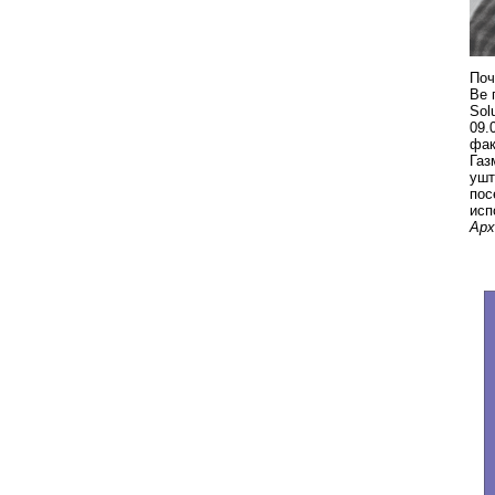
Поч
Ве 
Sol
09.
фак
Газ
ушт
пос
исп
Арх