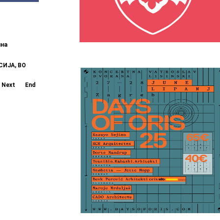
ина
СИЈА, ВО
Next
End