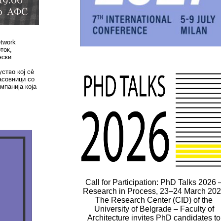
etwork
ток,
нски
ство кој сè
асовници со
мпанија која
Call for Participation: PhD Talks 2026 
Research in Process, 23–24 March 20
The Research Center (CID) of the
University of Belgrade – Faculty of
Architecture invites PhD candidates to