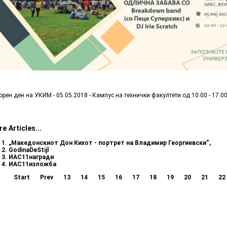
орен ден на УКИМ - 05.05.2018 - Кампус на технички факултети од 10:00 - 17:0
e Articles...
„Македонскиот Дон Кихот - портрет на Владимир Георгиевски“,
GodinaDeStijl
ИАС11награди
ИАС11изложба
Start
Prev
13
14
15
16
17
18
19
20
21
22