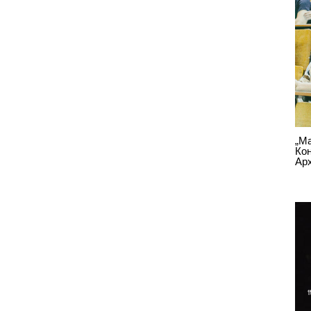
„Ма
Ко
Арх