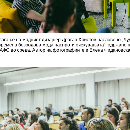
лагање на модниот дизајнер Драган Христов насловено „Луд
времена безродова мода наспроти очекувањата“, одржано 
 АФС во среда. Автор на фотографиите е Елена Фидановска