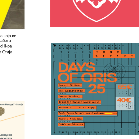
 која ке
забета
od
а
II-р
 Стијл: