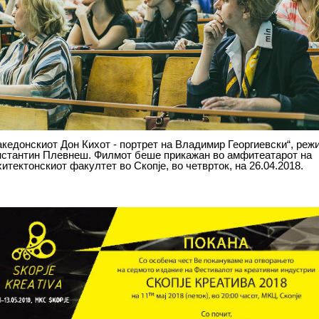
кедонскиот Дон Кихот - портрет на Владимир Георгиевски“, реж
нстантин Плевнеш. Филмот беше прикажан во амфитеатарот на
итектонскиот факултет во Скопје, во четврток, на 26.04.2018.