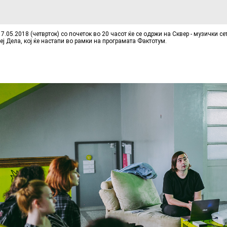
7.05.2018 (четврток) со почеток во 20 часот ќе се одржи на Сквер - музички сет
еј Дела, кој ќе настапи во рамки на програмата Фактотум.