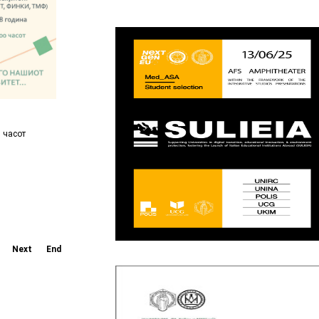
0 часот
Next
End