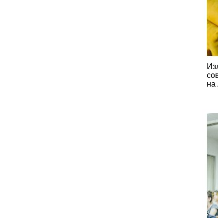
И
з
со
на