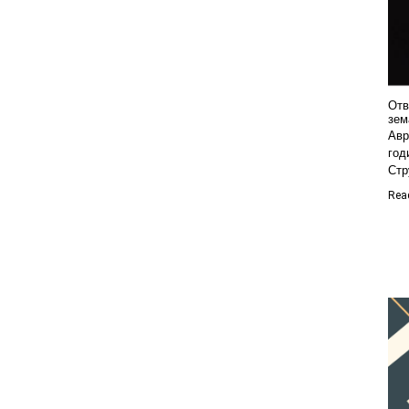
Oтв
зем
Авр
год
Стр
Rea