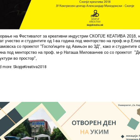
орање на Фестивалот за креативни индустрии СКОПЈЕ КЕАТИВА 2018, на
ат учество и студентите од I-ва година под менторство на проф.м-р.Ели
студентите 
амовска со проектот "Госпоѓиците од Авињон во 3Д", како и
ина под менторство на проф. м-р Наташа Милованчев co со проектот "Де
уктури во простор",
d more: SkopjeKreativa2018