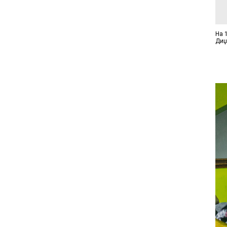
На 1
Диџ