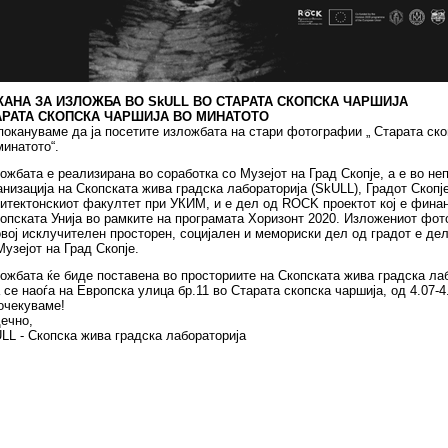
КАНА ЗА ИЗЛОЖБА ВО SkULL ВО СТАРАТА СКОПСКА ЧАРШИЈА
АРАТА СКОПСКА ЧАРШИЈА ВО МИНАТОТО
покануваме да ја посетите изложбата на стари фотографии „ Старата ско
минатото“.
ожбата е реализирана во соработка со Музејот на Град Скопје, а е во не
анизација на Скопската жива градска лабораторија (SkULL), Градот Скопј
итектонскиот факултет при УКИМ, и е дел од ROCK проектот кој е фина
опската Унија во рамките на програмата Хоризонт 2020. Изложениoт фот
овој исклучителен просторен, социјален и мемориски дел од градот е де
Музејот на Град Скопје.
ожбата ќе биде поставена во просториите на Скопската жива градска лаб
а се наоѓа на Европска улица бр.11 во Старата скопска чаршија, од 4.07-4
очекуваме!
ечно,
LL - Скопска жива градска лабораторија