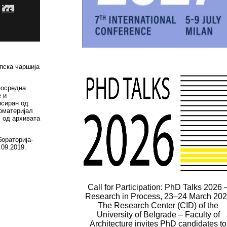
пска чаршија
посредна
е и
нсиран од
оматеријал
л од архивата
ораторија-
.09.2019.
Call for Participation: PhD Talks 2026 
Research in Process, 23–24 March 20
The Research Center (CID) of the
University of Belgrade – Faculty of
Architecture invites PhD candidates to