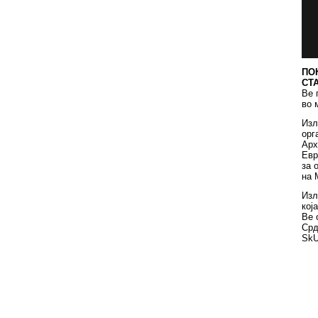
ПО
СТ
Ве 
во 
Изл
орг
Арх
Евр
за 
на 
Изл
кој
Ве 
Срд
SkU