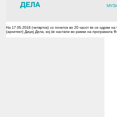
На 17.05.2018 (четврток) со почеток во 20 часот ќе се одржи на 
(архитект) Диџеј Дела, кој ќе настапи во рамки на програмата Ф